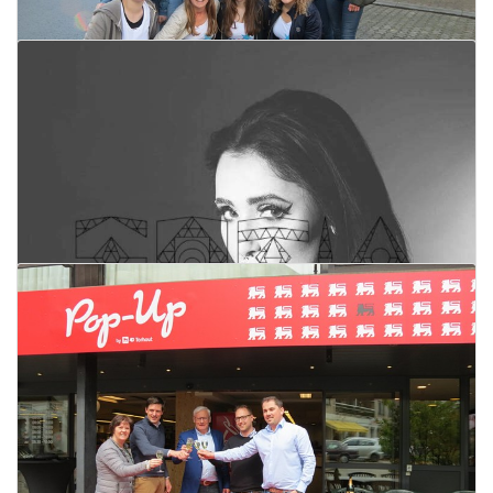
28 april 2017
Lees meer
De 'Strafste School' van MNM in VTI
Torhout
28 april 2017
Lees meer