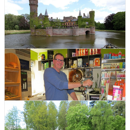
Charlotte Raepsaet in de prijzen
27 april 2017
Lees meer
Kasteel Wijnendale en Kasteelpark
d'Aertrycke in de kijker
27 april 2017
Lees meer