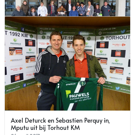
Heraanleg wandelpaden 'Oude
Begraafplaats'
26 april 2017
Lees meer
Knelpuntenwandeling
26 april 2017
Lees meer
Axel Deturck en Sebastien Perquy in,
Mputu uit bij Torhout KM