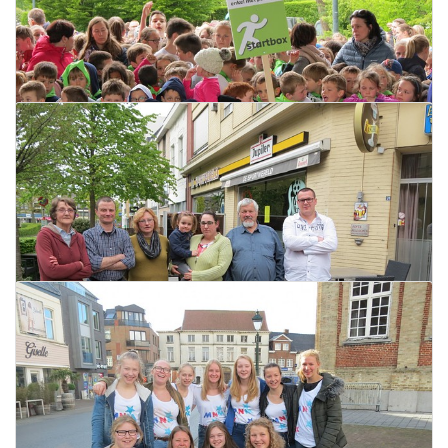
Nieuws uit Politiezone Kouter
28 april 2017
Lees meer
Sint-Rembertcorrida
28 april 2017
Lees meer
Op 2 juli wordt de Burg een creawereld