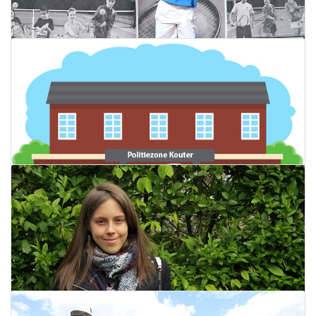
Gebroeders Malisse en Kimmer
Coppejans spelen in TC De Koddaert op
30 april
27 april 2017
Lees meer
Nieuws uit Politiezone Kouter
27 april 2017
Lees meer