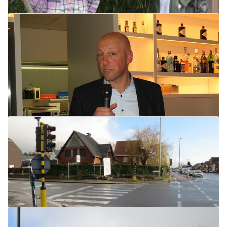
Evelien Maertens neemt Afrodite Shape
over
27 december 2020
Lees meer
Didier Degomme geen trainer meer van
KM Torhout volgend seizoen