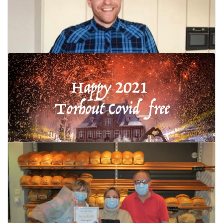
Twee keukenplaatsers gezocht
31 december 2020
Lees meer
Wensen van O-sekoer
31 december 2020