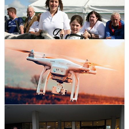
Drukke markt
30 december 2020
Lees meer
Grootste groep stagiars ooit in 2011
29 december 2020
Lees meer
Nu ook Drone-support via
Torhoutvandaag, Lichterveldevandaag