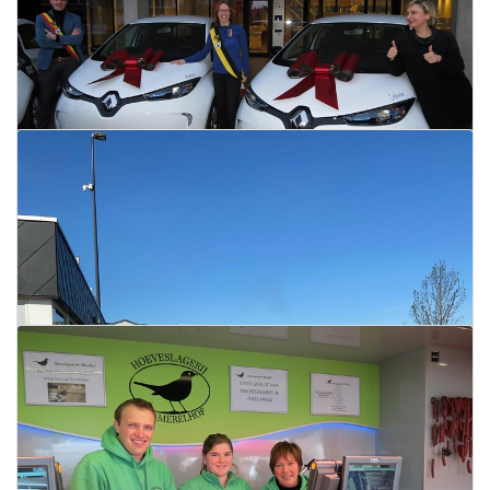
en Tieltvandaag
29 december 2020
Lees meer
Online infosessie elektrische deelwagens
CoopStroom
29 december 2020
Lees meer
Recyclagepark volzet voor 2020