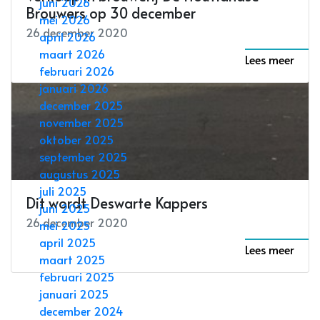
juni 2026
Brouwers op 30 december
mei 2026
26 december 2020
april 2026
maart 2026
Lees meer
februari 2026
januari 2026
december 2025
november 2025
oktober 2025
september 2025
augustus 2025
juli 2025
Dit wordt Deswarte Kappers
juni 2025
26 december 2020
mei 2025
april 2025
Lees meer
maart 2025
februari 2025
januari 2025
december 2024