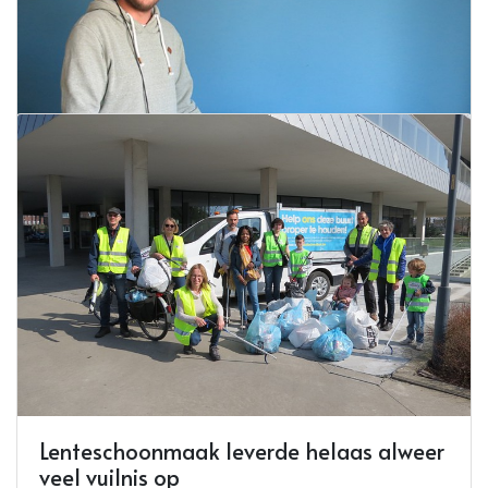
Lees meer
Burgerlijke stand
29 maart 2022
Lees meer
Dj ear c-andy brengt muziek in je leven
29 maart 2022
Lees meer
Lenteschoonmaak leverde helaas alweer
veel vuilnis op