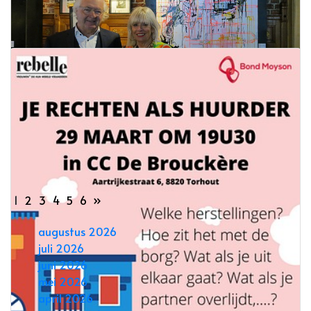
Achiel Debaere gehuldigd
28 maart 2022
Lees meer
Expo Isabelle Van Cleven in de Kluze
28 maart 2022
Lees meer
1
2
3
4
5
6
»
augustus 2026
juli 2026
juni 2026
mei 2026
april 2026