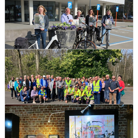
50 jaar VK Postboys
28 maart 2022
Lees meer
Rij jouw Ronde van Vlaanderen in
Torhout!
28 maart 2022
Lees meer