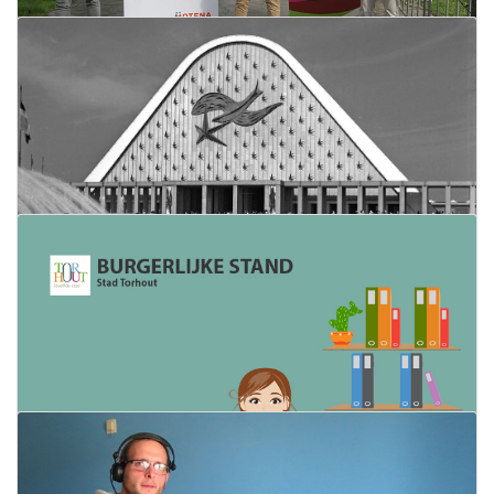
31 maart 2022
Lees meer
Lees meer
Online platform voor kortverblijf
gelanceerd
29 maart 2022
Lees meer
Expo '58 in cc de Brouckere op 31 maart
29 maart 2022