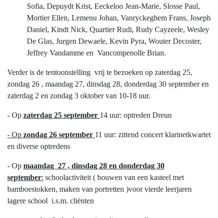
Sofia, Depuydt Krist, Eeckeloo Jean-Marie, Slosse Paul,
Mortier Ellen, Lemenu Johan, Vanryckeghem Frans, Joseph
Daniel, Kindt Nick, Quartier Rudi, Rudy Cayzeele, Wesley
De Glas, Jurgen Dewaele, Kevin Pyra, Wouter Decoster,
Jeffrey Vandamme en Vancompenolle Brian.
Verder is de tentoonstelling vrij te bezoeken op zaterdag 25,
zondag 26 , maandag 27, dinsdag 28, donderdag 30 september en
zaterdag 2 en zondag 3 oktober van 10-18 uur.
- Op
zaterdag 25 september
14 uur: optreden Dreun
- Op
zondag 26 september
11 uur: zittend concert klarinetkwartet
en diverse optredens
- Op
maandag 27 , dinsdag 28 en donderdag 30
september
:
schoolactiviteit ( bouwen van een kasteel met
bamboestokken, maken van portretten )voor vierde leerjaren
lagere school i.s.m. cliënten