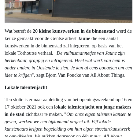
Wat betreft de
20 kleine kunstwerken in de binnenstad
werd de
keuze gemaakt voor de Gentse artiest
Jaune
die een aantal
kunstwerken in de binnenstad zal integreren, op basis van het
lokale Torhoutse verhaal. "
De vuilnismannetjes van Jaune zijn
herkenbaar, grappig en intrigerend. Heel wat werk van hem is
onder andere in Oostende te zien. Je kan al eens googelen om een
idee te krijgen
", zegt Bjorn Van Poucke van All About Things.
Lokale talentenjacht
Ten slotte is er naar aanleiding van het openingsweekend op 16 en
17 oktober 2021 ook een
lokale talentenjacht om jonge makers
in de stad
zichtbaar te maken. "
Om onze eigen talenten kansen te
geven, werken we een bijkomend project uit. Vijf lokale
kunstenaars krijgen begeleiding om hun eigen streetartkunstwerk
te ontwikkelen. We mikken daarvoor op één muur. All About