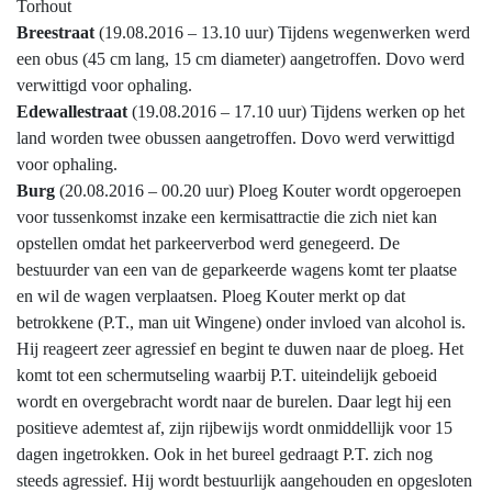
Torhout
Breestraat
(19.08.2016 – 13.10 uur) Tijdens wegenwerken werd
een obus (45 cm lang, 15 cm diameter) aangetroffen. Dovo werd
verwittigd voor ophaling.
Edewallestraat
(19.08.2016 – 17.10 uur) Tijdens werken op het
land worden twee obussen aangetroffen. Dovo werd verwittigd
voor ophaling.
Burg
(20.08.2016 – 00.20 uur) Ploeg Kouter wordt opgeroepen
voor tussenkomst inzake een kermisattractie die zich niet kan
opstellen omdat het parkeerverbod werd genegeerd. De
bestuurder van een van de geparkeerde wagens komt ter plaatse
en wil de wagen verplaatsen. Ploeg Kouter merkt op dat
betrokkene (P.T., man uit Wingene) onder invloed van alcohol is.
Hij reageert zeer agressief en begint te duwen naar de ploeg. Het
komt tot een schermutseling waarbij P.T. uiteindelijk geboeid
wordt en overgebracht wordt naar de burelen. Daar legt hij een
positieve ademtest af, zijn rijbewijs wordt onmiddellijk voor 15
dagen ingetrokken. Ook in het bureel gedraagt P.T. zich nog
steeds agressief. Hij wordt bestuurlijk aangehouden en opgesloten