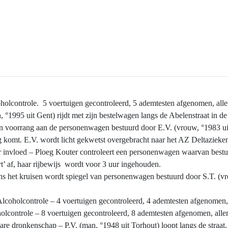
holcontrole. 5 voertuigen gecontroleerd, 5 ademtesten afgenomen, allen
1995 uit Gent) rijdt met zijn bestelwagen langs de Abelenstraat in de 
een voorrang aan de personenwagen bestuurd door E.V. (vrouw, °1983 uit
ing komt. E.V. wordt licht gekwetst overgebracht naar het AZ Deltaziek
invloed – Ploeg Kouter controleert een personenwagen waarvan bestuurs
rt’ af, haar rijbewijs wordt voor 3 uur ingehouden.
ns het kruisen wordt spiegel van personenwagen bestuurd door S.T. (v
lcoholcontrole – 4 voertuigen gecontroleerd, 4 ademtesten afgenomen, 
lcontrole – 8 voertuigen gecontroleerd, 8 ademtesten afgenomen, allen
 dronkenschap – P.V. (man, °1948 uit Torhout) loopt langs de straat, m