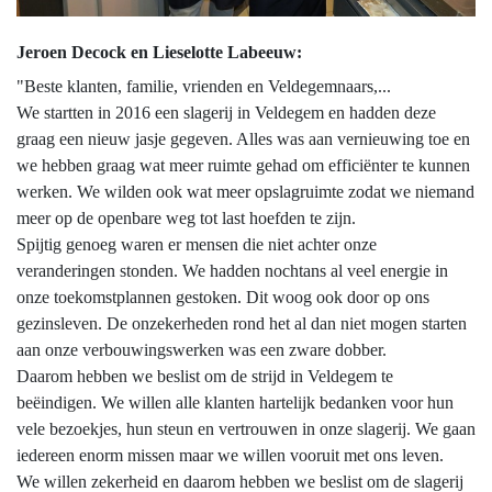
Jeroen Decock en Lieselotte Labeeuw:
"Beste klanten, familie, vrienden en Veldegemnaars,...
We startten in 2016 een slagerij in Veldegem en hadden deze
graag een nieuw jasje gegeven. Alles was aan vernieuwing toe en
we hebben graag wat meer ruimte gehad om efficiënter te kunnen
werken. We wilden ook wat meer opslagruimte zodat we niemand
meer op de openbare weg tot last hoefden te zijn.
Spijtig genoeg waren er mensen die niet achter onze
veranderingen stonden. We hadden nochtans al veel energie in
onze toekomstplannen gestoken. Dit woog ook door op ons
gezinsleven. De onzekerheden rond het al dan niet mogen starten
aan onze verbouwingswerken was een zware dobber.
Daarom hebben we beslist om de strijd in Veldegem te
beëindigen. We willen alle klanten hartelijk bedanken voor hun
vele bezoekjes, hun steun en vertrouwen in onze slagerij. We gaan
iedereen enorm missen maar we willen vooruit met ons leven.
We willen zekerheid en daarom hebben we beslist om de slagerij