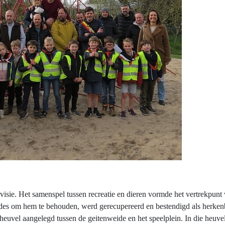
 visie. Het samenspel tussen recreatie en dieren vormde het vertrekpun
edes om hem te behouden, werd gerecupereerd en bestendigd als herken
heuvel aangelegd tussen de geitenweide en het speelplein. In die heuvel