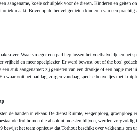
n aangename, koele schuilplek voor de dieren. Kinderen en geiten on
ht uniek maakt. Bovenop de heuvel genieten kinderen van een prachtig z
ake-over. Waar vroeger een pad liep tussen het voetbalveldje en het spe
 vrijheid en meer speelplezier. Er werd bewust 'out of the box' gedach
rs een stuk aangenamer: zij genieten van een drankje of een hapje met 
En waar ooit het pad lag, zorgen vandaag speelse heuveltjes met kruipt
ap
iensten de handen in elkaar. De dienst Ruimte, wegenploeg, groenploeg
estaande fruitbomen die absoluut moesten blijven, werden zorgvuldig 
019 bewijst het team opnieuw dat Torhout beschikt over vakkennis om u